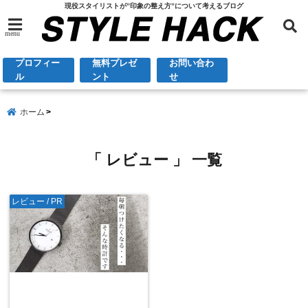
現役スタイリストが”印象の整え方”について考えるブログ
menu
プロフィー
無料プレゼ
お問い合わ
ル
ント
せ
ホーム
「 レビュー 」 一覧
レビュー / PR