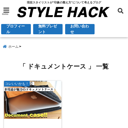
現役スタイリストが”印象の整え方”について考えるブログ
menu
プロフィー
無料プレゼ
お問い合わ
ル
ント
せ
ホーム
「 ドキュメントケース 」 一覧
コレいいかも！