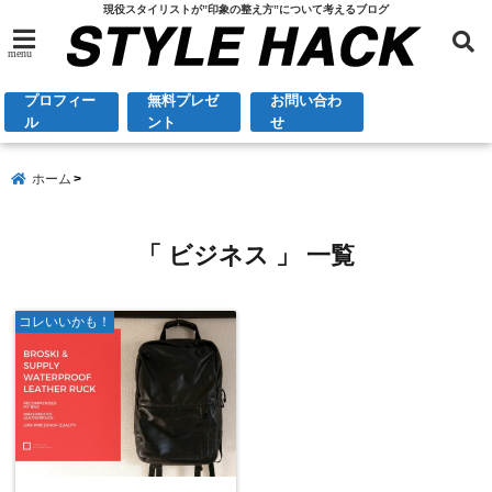
現役スタイリストが”印象の整え方”について考えるブログ
menu
プロフィー
無料プレゼ
お問い合わ
ル
ント
せ
ホーム
「 ビジネス 」 一覧
コレいいかも！