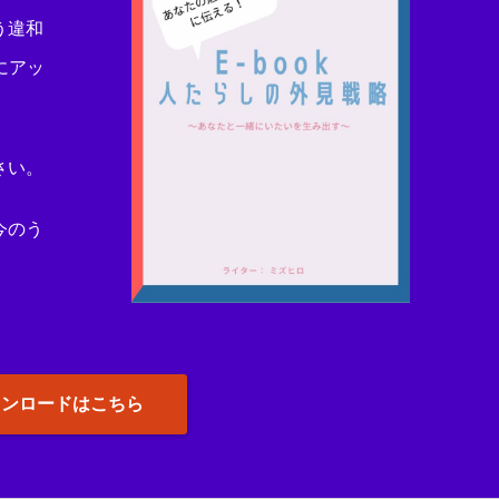
う違和
にアッ
さい。
今のう
ウンロードはこちら