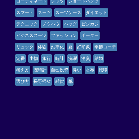
コーディネート
シャツ
ショートパンツ
スマート
スーツ
スーツケース
ダイエット
テクニック
ノウハウ
バッグ
ビジカジ
ビジネススーツ
ファッション
ポーター
リュック
体験
効率化
夏
好印象
季節コーデ
定番
小物
旅行
時計
洗濯
消臭
結婚
考え方
腕時計
自己投資
臭い
財布
転職
選び方
長野帰省
雑貨
靴