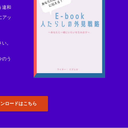
う違和
にアッ
さい。
今のう
ウンロードはこちら