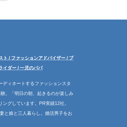
 / ファッションアドバイザー / ブ
Bライダー / 一児のパパ
ーディネートするファッションスタ
経験。「明日の朝、起きるのが楽しみ
ングしています。PR実績12社。
。妻と娘と三人暮らし。婚活男子をお