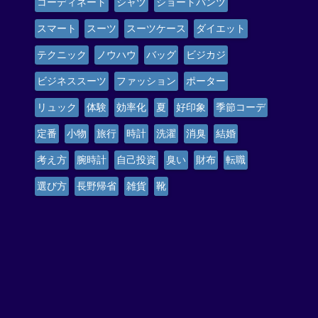
コーディネート
シャツ
ショートパンツ
スマート
スーツ
スーツケース
ダイエット
テクニック
ノウハウ
バッグ
ビジカジ
ビジネススーツ
ファッション
ポーター
リュック
体験
効率化
夏
好印象
季節コーデ
定番
小物
旅行
時計
洗濯
消臭
結婚
考え方
腕時計
自己投資
臭い
財布
転職
選び方
長野帰省
雑貨
靴