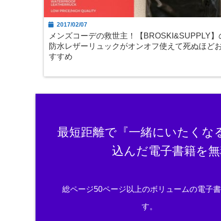
2017/02/07
メンズコーデの救世主！【BROSKI&SUPPLY】
防水レザーリュックがオンオフ使えて死ぬほど
すすめ
最短距離で『一緒にいたくな
込んだ電子書籍を無
総ページ50ページ以上のボリュームの電子
す。