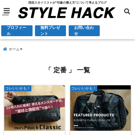
現役スタイリストが”印象の整え方”について考えるブログ
menu
プロフィー
無料プレゼ
お問い合わ
ル
ント
せ
ホーム
「 定番 」 一覧
コレいいかも！
コレいいかも！