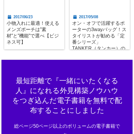
2017/06/23
2017/05/08
小物入れに最適！使える
オン・オフで活躍するポ
メンズポーチは”素
ーターの3wayバッグ！ス
材”と”機能”で選べ【ビジ
タイリストが勧める「定
ネス可】
番シリーズ」
TANKER（タンカー）の
魅力
最短距離で『一緒にいたくなる
人』になれる外見構築ノウハウ
をつぎ込んだ電子書籍を無料で配
布することにしました
総ページ50ページ以上のボリュームの電子書籍で