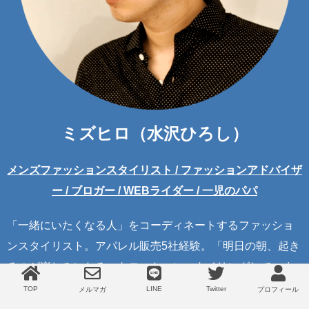
ミズヒロ（水沢ひろし）
メンズファッションスタイリスト / ファッションアドバイザ
ー / ブロガー / WEBライダー / 一児のパパ
「一緒にいたくなる人」をコーディネートするファッショ
ンスタイリスト。アパレル販売5社経験。「明日の朝、起き
るのが楽しみになる」をモットーにスタイリングしていま
す。PR実績12社。 WEBライダーもやってます。妻と娘と
TOP
LINE
Twitter
メルマガ
プロフィール
三人暮らし。婚活男子をお洒落にし隊