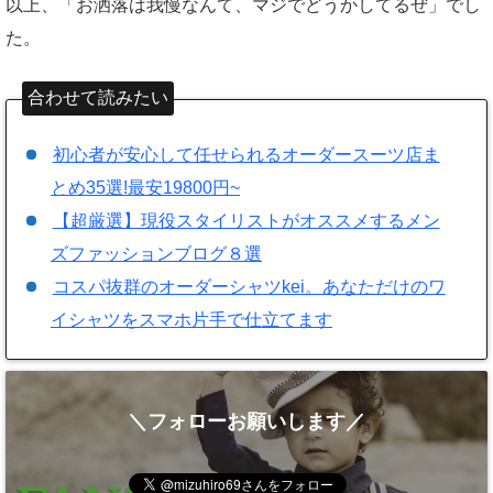
以上、「お洒落は我慢なんて、マジでどうかしてるぜ」でし
た。
合わせて読みたい
初心者が安心して任せられるオーダースーツ店ま
とめ35選!最安19800円~
【超厳選】現役スタイリストがオススメするメン
ズファッションブログ８選
コスパ抜群のオーダーシャツkei。あなただけのワ
イシャツをスマホ片手で仕立てます
＼フォローお願いします／