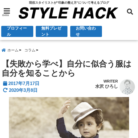
現役スタイリストが”印象の整え方”について考えるブログ
menu
プロフィー
無料プレゼ
お問い合わ
ル
ント
せ
ホーム
コラム
【失敗から学べ】自分に似合う服は
自分を知ることから
WRITER
2017年7月17日
水沢 ひろし
2020年3月8日