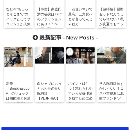
なぜ今”ちょっ
【事実】家庭円
一点食いマジで
【超時短】髪型
とそこまで”の
満の秘訣はパパ
最高。三角食べ
セットなんてし
バッグとしてサ
のファッション
とか言ってんじ
てられない！私
コッシュが人気
にあり！71%
ゃねえ
が真夏でもニッ
なのか
の妻が気にして
ト帽をかぶる３
る理由とは
つの理由
最新記事 -
New Posts
-
新作
白シャツにもっ
ポイントは4
その腕時計恥ず
「Broski&suppl
とも相性の良い
つ！忘れられや
かしくない？コ
y」のリュック
腕時計
すい人が好印象
スパ重視派は北
は機能性とお洒
【VEJRHØJ】
を残すために必
欧ブランド”ノ
落さを兼備した
シルバーウォッ
要なこと
ードグリー
最強のメンズバ
チじゃ物足りな
ン”がおすすめ
ッグだった
い