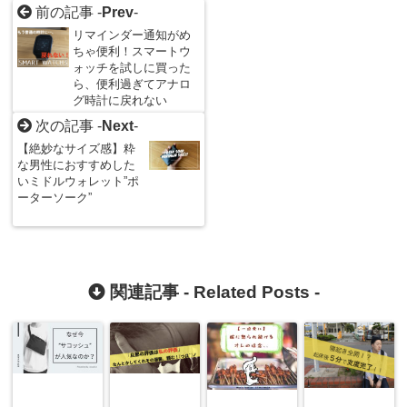
前の記事 -
Prev
-
リマインダー通知がめ
ちゃ便利！スマートウ
ォッチを試しに買った
ら、便利過ぎてアナロ
グ時計に戻れない
次の記事 -
Next
-
【絶妙なサイズ感】粋
な男性におすすめした
いミドルウォレット”ポ
ーターソーク”
関連記事 -
Related Posts
-