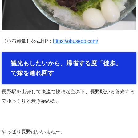
【小布施堂】公式HP：
https://obusedo.com/
観光もしたいから、帰省する度「徒歩」
で嫁を連れ回す
長野駅を出発して快適で快晴な空の下、長野駅から善光寺ま
でゆっくりと歩き始める。
やっぱり長野はいいよね〜。