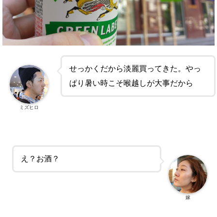
せっかくだから淡麗買ってきた。やっ
ぱり暑い時こそ喉越しが大事だから
ミズヒロ
え？お酒？
嫁