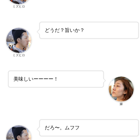
ミズヒロ
どうだ？旨いか？
ミズヒロ
美味しいーーーー！
嫁
だろ〜。ムフフ