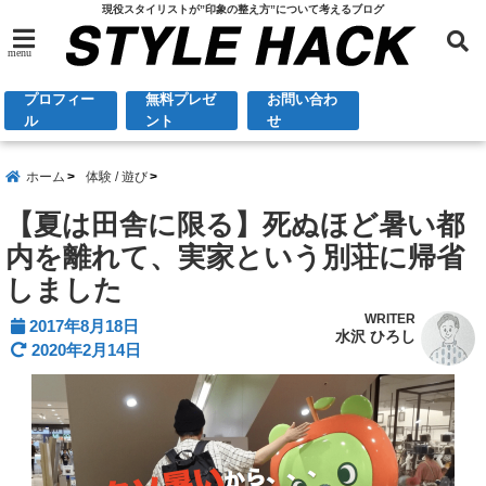
現役スタイリストが”印象の整え方”について考えるブログ
menu
プロフィー
無料プレゼ
お問い合わ
ル
ント
せ
ホーム
体験 / 遊び
【夏は田舎に限る】死ぬほど暑い都
内を離れて、実家という別荘に帰省
しました
WRITER
2017年8月18日
水沢 ひろし
2020年2月14日