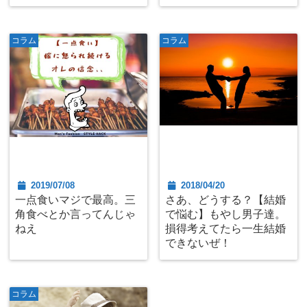
コラム
コラム
2019/07/08
2018/04/20
一点食いマジで最高。三
さあ、どうする？【結婚
角食べとか言ってんじゃ
で悩む】もやし男子達。
ねえ
損得考えてたら一生結婚
できないぜ！
コラム