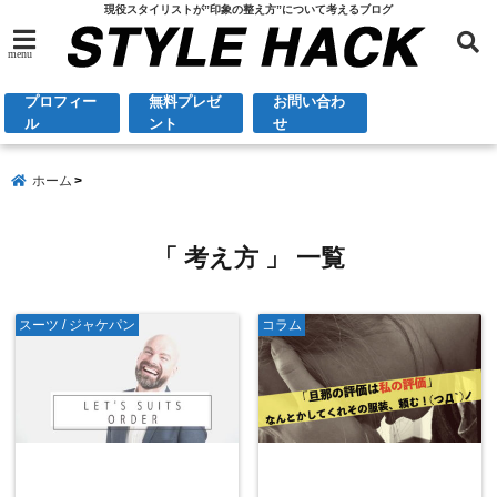
現役スタイリストが”印象の整え方”について考えるブログ
menu
プロフィー
無料プレゼ
お問い合わ
ル
ント
せ
ホーム
「 考え方 」 一覧
スーツ / ジャケパン
コラム