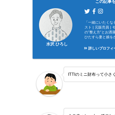
この記事を
mizusawa1982/foppery-
「一緒にいたくな
mens.com/public_html/
スト | 元販売員
の”整え方”とお洒落
wp-content/plugins/sns
ひたすら妻と娘を
水沢 ひろし
-count-cache/sns-count
詳しいプロフィ
-cache.php
on line
2897
ITTIのミニ財布って小