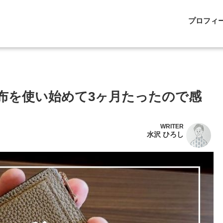
プロフィ
財布を使い始めて3ヶ月たったので感
WRITER
水沢 ひろし