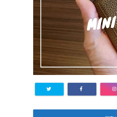
Warning
: Undefined arra
y key "Twitter" in
/home/