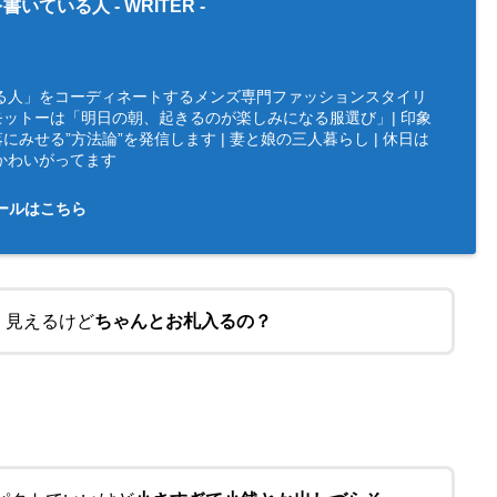
書いている人 -
WRITER
-
る人」をコーディネートするメンズ専門ファッションスタイリ
 | モットーは「明日の朝、起きるのが楽しみになる服選び」| 印象
にみせる”方法論”を発信します | 妻と娘の三人暮らし | 休日は
かわいがってます
ールはこちら
さく見えるけど
ちゃんとお札入るの？