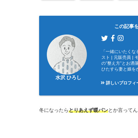
この記事を
「一緒にいたくな
スト | 元販売員
の”整え方”とお洒落
ひたすら妻と娘を
水沢 ひろし
詳しいプロフィ
冬になったら
とりあえず暖パン
とか言ってん