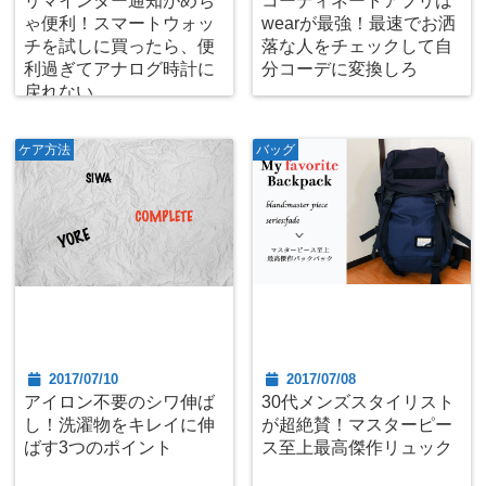
リマインダー通知がめち
コーディネートアプリは
ゃ便利！スマートウォッ
wearが最強！最速でお洒
チを試しに買ったら、便
落な人をチェックして自
利過ぎてアナログ時計に
分コーデに変換しろ
戻れない
ケア方法
バッグ
2017/07/10
2017/07/08
アイロン不要のシワ伸ば
30代メンズスタイリスト
し！洗濯物をキレイに伸
が超絶賛！マスターピー
ばす3つのポイント
ス至上最高傑作リュック