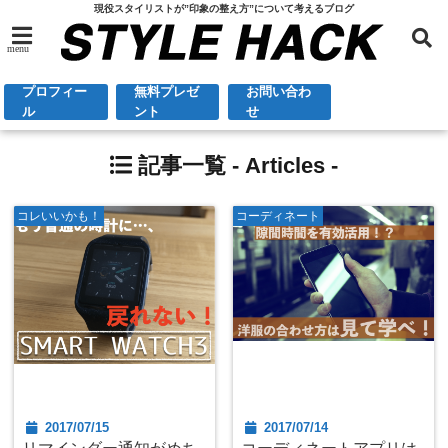
現役スタイリストが”印象の整え方”について考えるブログ
menu
プロフィー
無料プレゼ
お問い合わ
ル
ント
せ
記事一覧 -
Articles
-
コレいいかも！
コーディネート
2017/07/15
2017/07/14