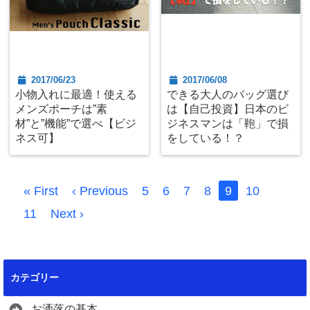
2017/06/23
2017/06/08
小物入れに最適！使える
できる大人のバッグ選び
メンズポーチは”素
は【自己投資】日本のビ
材”と”機能”で選べ【ビジ
ジネスマンは「鞄」で損
ネス可】
をしている！？
« First
‹ Previous
5
6
7
8
9
10
11
Next ›
カテゴリー
お洒落の基本